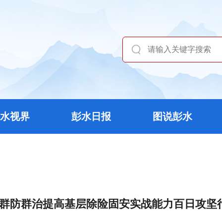
水视界
彭水日报
图说彭水
展群防群治提高基层除险固安实战能力百日攻坚