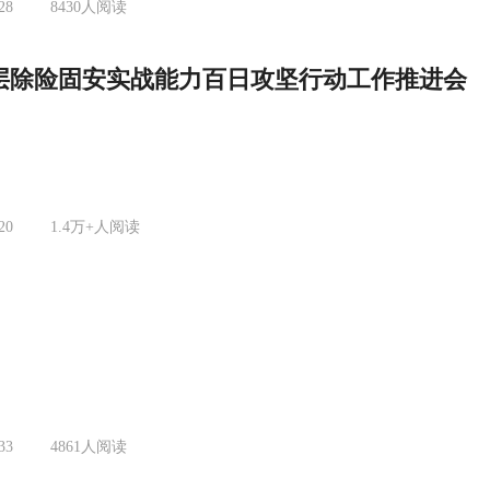
28
8430
人阅读
层除险固安实战能力百日攻坚行动工作推进会
20
1.4万+
人阅读
33
4861
人阅读