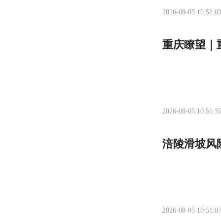
2026-08-05 10:52:0
重庆瞭望｜
2026-08-05 10:51:3
涪陵滑坡风
2026-08-05 10:51:0