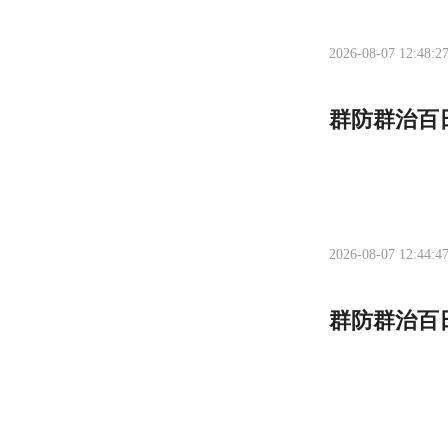
2026-08-07 12:48:2
群防群治百日
2026-08-07 12:44:4
群防群治百