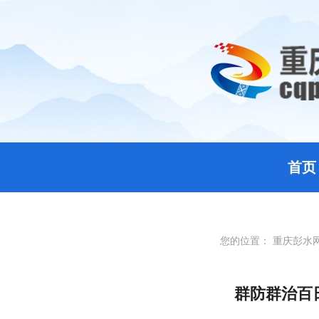
首页
您的位置：
重庆彭水
群防群治百