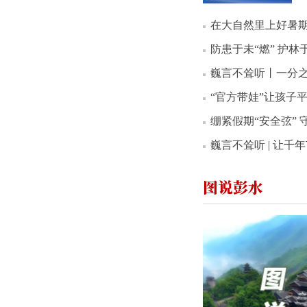
在大自然里上好暑期
防患于未“燃” 护林
巍言不耸听丨一分之
“官方带娃”让孩子
绷紧假期“安全弦”
巍言不耸听 | 让
图说彭水